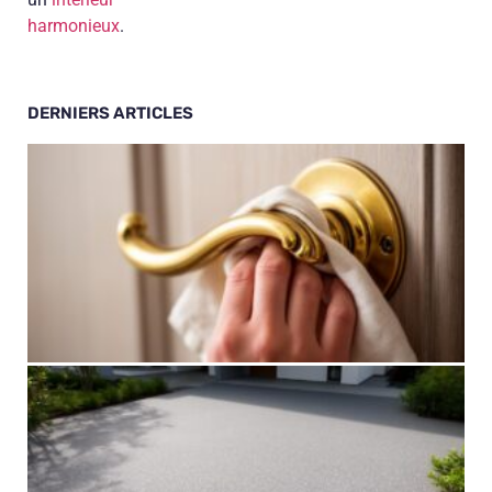
harmonieux
.
DERNIERS ARTICLES
1