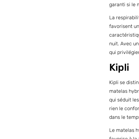
garanti si le
La respirabi
favorisent un
caractéristi
nuit. Avec un
qui privilégi
Kipli
Kipli se dist
matelas hybr
qui séduit l
rien le confo
dans le temp
Le matelas hy
favorise à la