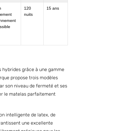
h
120
15 ans
aiement
nuits
ionnement
ssible
s hybrides grâce à une gamme
arque propose trois modèles
ar son niveau de fermeté et ses
er le matelas parfaitement
 intelligente de latex, de
antissent une excellente