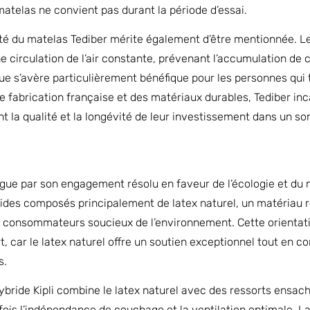
 matelas ne convient pas durant la période d’essai.
lité du matelas Tediber mérite également d’être mentionnée. L
e circulation de l’air constante, prévenant l’accumulation de 
que s’avère particulièrement bénéfique pour les personnes qu
e fabrication française et des matériaux durables, Tediber inc
ent la qualité et la longévité de leur investissement dans un s
ingue par son engagement résolu en faveur de l’écologie et du
ides composés principalement de latex naturel, un matériau 
es consommateurs soucieux de l’environnement. Cette orientati
rt, car le latex naturel offre un soutien exceptionnel tout en c
s.
bride Kipli combine le latex naturel avec des ressorts ensach
 fois l’indépendance de couchage et la ventilation optimale. L