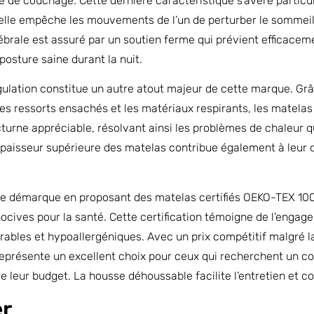
 de couchage. Cette dernière caractéristique s’avère particu
elle empêche les mouvements de l’un de perturber le sommeil d
brale est assuré par un soutien ferme qui prévient efficaceme
posture saine durant la nuit.
ulation constitue un autre atout majeur de cette marque. Grâ
les ressorts ensachés et les matériaux respirants, les matela
cturne appréciable, résolvant ainsi les problèmes de chaleur
paisseur supérieure des matelas contribue également à leur dur
 démarque en proposant des matelas certifiés OEKO-TEX 100,
ocives pour la santé. Cette certification témoigne de l’enga
ables et hypoallergéniques. Avec un prix compétitif malgré la
présente un excellent choix pour ceux qui recherchent un co
leur budget. La housse déhoussable facilite l’entretien et co
er