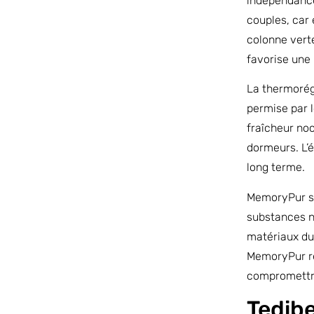
indépendance
couples, car 
colonne verté
favorise une 
La thermorég
permise par 
fraîcheur no
dormeurs. L’é
long terme.
MemoryPur se
substances n
matériaux dur
MemoryPur re
compromettre 
Tedib