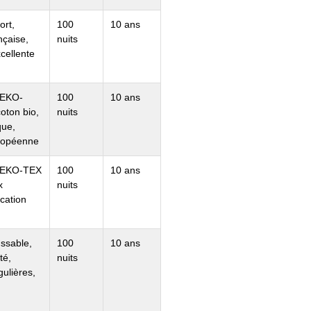
ort,
100
10 ans
nçaise,
nuits
xcellente
 OEKO-
100
10 ans
oton bio,
nuits
que,
uropéenne
 OEKO-TEX
100
10 ans
x
nuits
ication
ssable,
100
10 ans
té,
nuits
ulières,
e