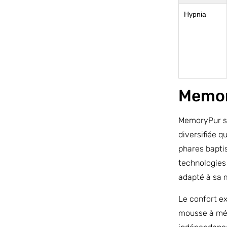
Hypnia
Memo
MemoryPur s
diversifiée 
phares bapti
technologies
adapté à sa 
Le confort e
mousse à mém