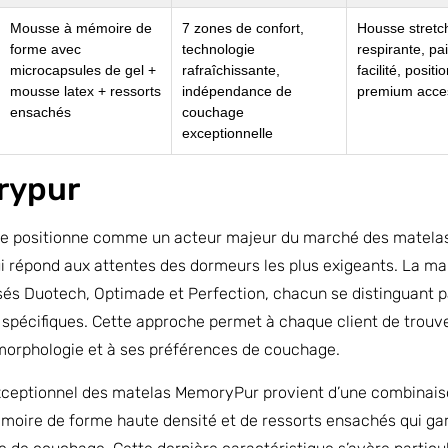
Mousse à mémoire de
7 zones de confort,
Housse stretc
forme avec
technologie
respirante, p
microcapsules de gel +
rafraîchissante,
facilité, posit
mousse latex + ressorts
indépendance de
premium acce
ensachés
couchage
exceptionnelle
rypur
e positionne comme un acteur majeur du marché des matela
qui répond aux attentes des dormeurs les plus exigeants. La m
sés Duotech, Optimade et Perfection, chacun se distinguant p
 spécifiques. Cette approche permet à chaque client de trouv
morphologie et à ses préférences de couchage.
xceptionnel des matelas MemoryPur provient d’une combinaison
oire de forme haute densité et de ressorts ensachés qui gar