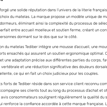
 forgé une solide réputation dans l’univers de la literie franç
u choix du matelas. La marque propose un modèle unique de ma
dormeurs, éliminant ainsi la complexité du processus de sélec
parfait entre accueil moelleux et soutien ferme, créant un con
personnes dormant sur le dos que sur le côté.
on du matelas Tediber intègre une mousse d’accueil, une mo
orts ensachés qui assurent un soutien ergonomique optimal. C
t une adaptation précise aux différentes parties du corps, f
e vertébrale et une réduction significative des douleurs dors
lente, ce qui en fait un choix judicieux pour les couples.
ts forts de Tediber réside dans son service client reconnu c
ompagne ses clients tout au long du processus d’achat et offr
s avis consommateurs soulignent régulièrement la qualité du se
 qui renforce la confiance accordée à cette marque française.