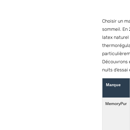
Choisir un m
sommeil. En 
latex naturel
thermorégula
particulièrem
Découvrons e
nuits d’essai
Marque
MemoryPur