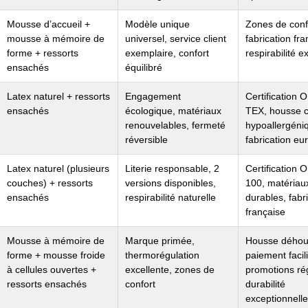
Mousse d’accueil +
Modèle unique
Zones de conf
mousse à mémoire de
universel, service client
fabrication fra
forme + ressorts
exemplaire, confort
respirabilité e
ensachés
équilibré
Latex naturel + ressorts
Engagement
Certification
ensachés
écologique, matériaux
TEX, housse c
renouvelables, fermeté
hypoallergéni
réversible
fabrication e
Latex naturel (plusieurs
Literie responsable, 2
Certification
couches) + ressorts
versions disponibles,
100, matériau
ensachés
respirabilité naturelle
durables, fabr
française
Mousse à mémoire de
Marque primée,
Housse déhou
forme + mousse froide
thermorégulation
paiement facili
à cellules ouvertes +
excellente, zones de
promotions rég
ressorts ensachés
confort
durabilité
exceptionnell