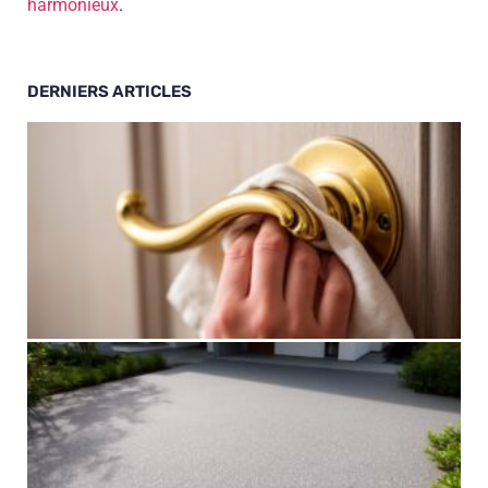
harmonieux
.
DERNIERS ARTICLES
1